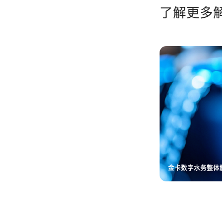
了解更多
卡数字水务整体解决方案
智慧决策管控解决