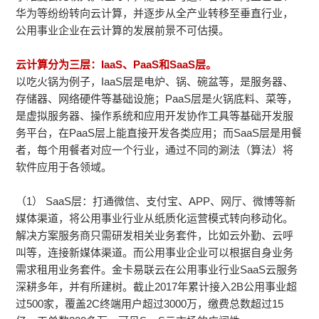
华为等纷纷转向云计算，并逐步从全产业转移至垂直行业，
公用事业企业在云计算的发展前景不可估摸。
云计算分为三层：IaaS、PaaS和SaaS层。
以吃火锅为例子，IaaS层是电炉、锅、碗盆等，是服务器、
存储器、网络硬件等基础设施；PaaS层是火锅底料、菜等，
是虚拟服务器、操作系统和应用开发协作工具等基础开发服
务平台，在PaaS层上能直接开发各类应用；而SaaS层是用餐
者，每个用餐者对应一个行业，通过不同的涮法（算法）将
软件应用于各领域。
（1） SaaS层：打通微信、支付宝、APP、网厅、微博等新
媒体渠道，将公用事业行业从纸质化运营模式转向移动化。
解决方案服务商只需研发相关业务套件，比如云外勤、云呼
叫等，连接新媒体渠道。而公用事业企业可以根据自身业务
需求租用业务套件。金卡易联云在公用事业行业SaaS云服务
深耕多年，并有所建树。截止2017年累计接入2B公用事业超
过500家，覆盖2C终端用户超过3000万，缴费总数超过15