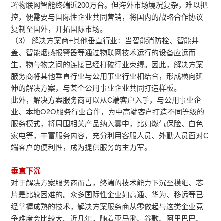
署物联网智能终端近200万台。但海外市场境况复杂，难以把
控，便需要与国际性企业共同营销，将国内的战略合作协议
复制至国外，开拓国际市场。
（3） 解决方案商+其他垂直行业：当智能消防栓、智能井
盖、智能烟感报警器等通过物联网技术运行的设备应运而
生，物与物之间的连接已经打破行业束缚。因此，解决方案
服务商将其他垂直行业与公用事业行业相结合，形成横向延
伸的解决方案，与某个公用事业企业共同打造样板。
此外，解决方案服务商可以从C端客户入手，与公用事业企
业、本地O2O服务行业合作，为中高端客户打造不同等级的
服务模式，将周围相关产品纳入囊中，比如燃气保险、白色
家电等，丰富服务内容，充分利用客服人员、外勤人员面对C
端客户的便利性，成为提供服务的主力军。
垂直下沉
对于解决方案服务商而言，终端的技术能力下沉至模组、芯
片是比较困难的。众多国际性企业如高通、华为、移远等已
经掌握成熟的技术，解决方案服务商从零做起与这类企业竞
争难度会比较大。近几年，随着亚马逊、谷歌、阿里巴巴、